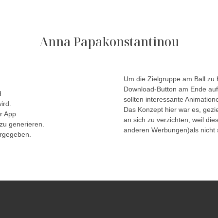
Anna Papakonstantinou
Um die Zielgruppe am Ball zu 
Download-Button am Ende auf
d
sollten interessante Animati
ird.
Das Konzept hier war es, gezi
er App
an sich zu verzichten, weil die
zu generieren.
anderen Werbungen)als nicht 
orgegeben.